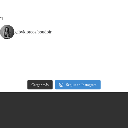
"]
gabykipreos.boudoir
Cargar más
Seguir en Instagram