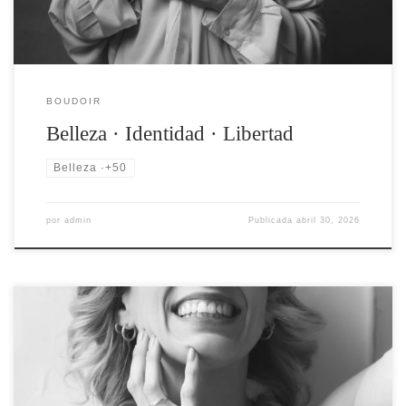
BOUDOIR
Belleza · Identidad · Libertad
Belleza ·+50
por
admin
Publicada
abril 30, 2026
Hacerte una sesión boudoir es habitar tu piel y celebrar la mujer que
sos hoy Por qué no hay un cuerpo ideal, ni una edad límite — solo la