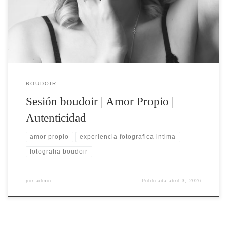
decisión de verte con amor Hay una pregunta que casi todas las
mujeres se hacen antes de escribirme: «¿Esto es para mí?» […]
BOUDOIR
Sesión boudoir | Amor Propio |
Autenticidad
amor propio
experiencia fotografica intima
fotografia boudoir
por
admin
Publicada
abril 3, 2026