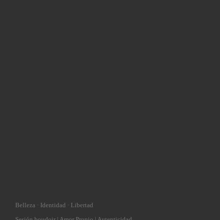
Belleza · Identidad · Libertad
Sesión boudoir | Amor Propio | Autenticidad