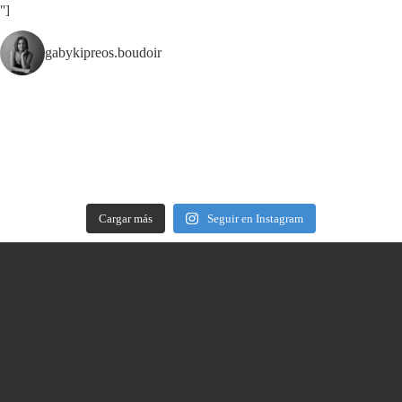
"]
gabykipreos.boudoir
Cargar más
Seguir en Instagram